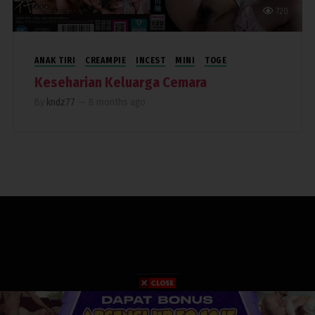
720
ANAK TIRI
CREAMPIE
INCEST
MINI
TOGE
Keseharian Keluarga Cemara
By
kndz77
—
8 months ago
COPYRIGHT 2019. RUMAHPERJAKA