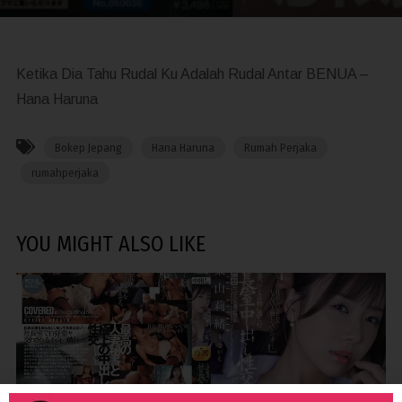
Ketika Dia Tahu Rudal Ku Adalah Rudal Antar BENUA –
Hana Haruna
Bokep Jepang
Hana Haruna
Rumah Perjaka
rumahperjaka
YOU MIGHT ALSO LIKE