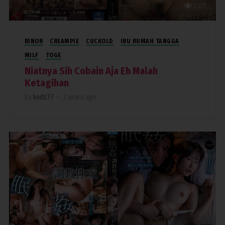
3,371
BINOR
CREAMPIE
CUCKOLD
IBU RUMAH TANGGA
MILF
TOGE
Niatnya Sih Cobain Aja Eh Malah
Ketagihan
By
kndz77
—
2 years ago