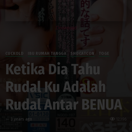
Download
CUCKOLD
IBU RUMAH TANGGA
SHOCATCON
TOGE
Ketika Dia Tahu
Rudal Ku Adalah
Rudal Antar BENUA
—
3 years ago
12,196