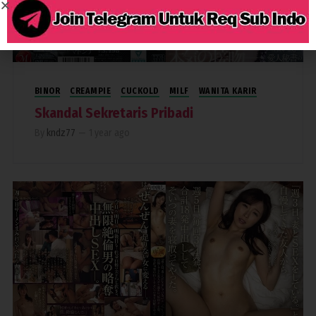
1,607
BINOR
CREAMPIE
CUCKOLD
MILF
WANITA KARIR
Skandal Sekretaris Pribadi
By
kndz77
—
1 year ago