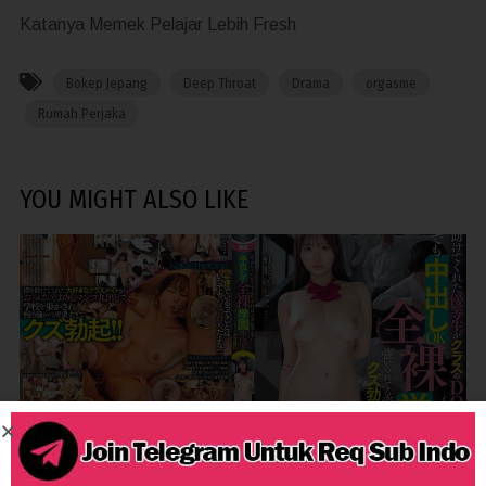
Katanya Memek Pelajar Lebih Fresh
Bokep Jepang
Deep Throat
Drama
orgasme
Rumah Perjaka
YOU MIGHT ALSO LIKE
914