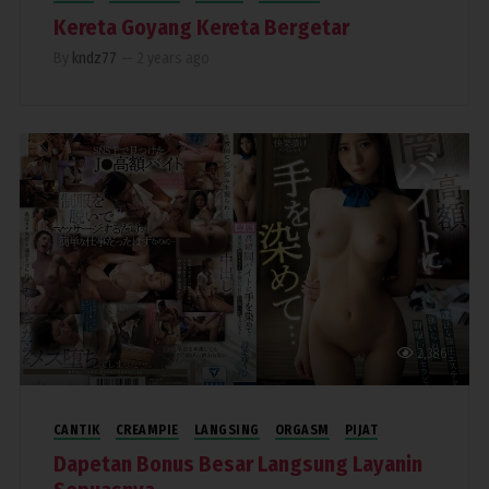
Kereta Goyang Kereta Bergetar
By
kndz77
—
2 years ago
2,386
CANTIK
CREAMPIE
LANGSING
ORGASM
PIJAT
Dapetan Bonus Besar Langsung Layanin