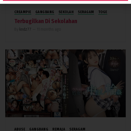
CREAMPIE
GANGBANG
SEKOLAH
SERAGAM
TOGE
Terbugilkan Di Sekolahan
By
kndz77
—
11 months ago
3,529
ABUSE
GANGBANG
REMAJA
SERAGAM