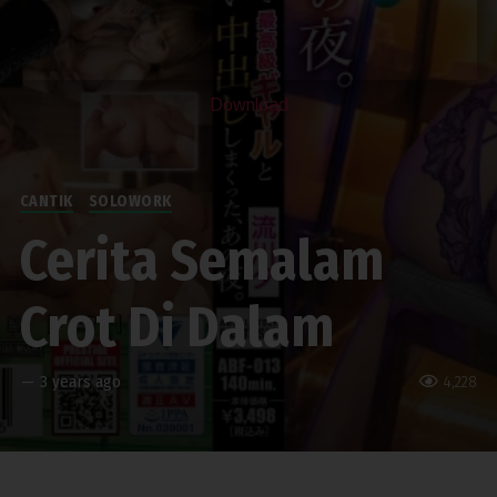
Download
CANTIK
SOLOWORK
Cerita Semalam
Crot Di Dalam
—
3 years ago
4,228