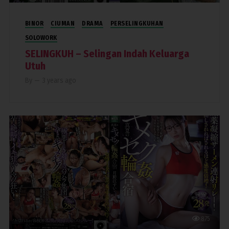
BINOR
CIUMAN
DRAMA
PERSELINGKUHAN
SOLOWORK
SELINGKUH – Selingan Indah Keluarga
Utuh
By
—
3 years ago
875