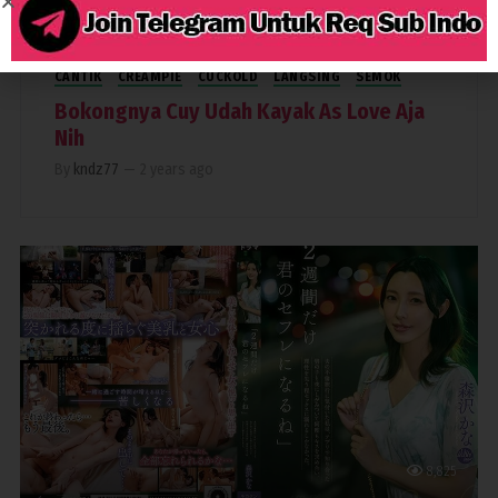
CANTIK
CREAMPIE
CUCKOLD
LANGSING
SEMOK
Bokongnya Cuy Udah Kayak As Love Aja
Nih
By
kndz77
—
2 years ago
8,825