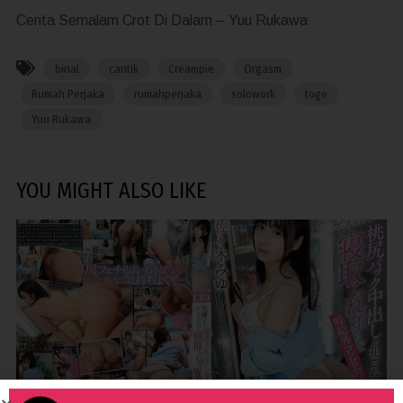
Cerita Semalam Crot Di Dalam – Yuu Rukawa
binal
cantik
Creampie
Orgasm
Rumah Perjaka
rumahperjaka
solowork
toge
Yuu Rukawa
YOU MIGHT ALSO LIKE
4,818