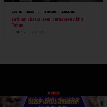
CANTIK
CREAMPIE
HARDCORE
LANGSING
Latihan Ekstra Demi Turnamen Akhir
Tahun
By
kndz77
—
1 year ago
COPYRIGHT 2019. RUMAHPERJAKA