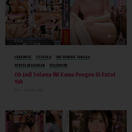
11,112
CREAMPIE
CUCKOLD
IBU RUMAH TANGGA
PERSELINGKUHAN
SOLOWORK
Oh Jadi Selama INI Kamu Pengen Di Entot
Yah
By
—
3 years ago