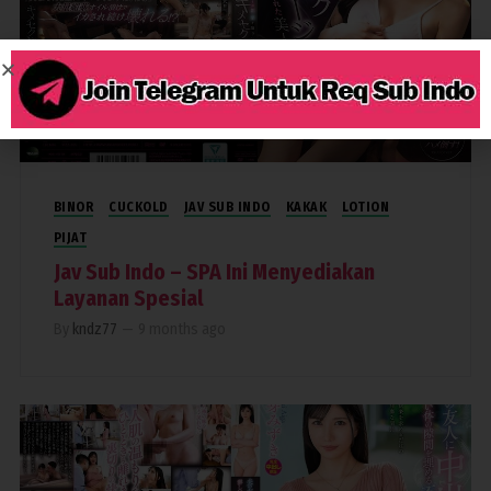
1,756
BINOR
CUCKOLD
JAV SUB INDO
KAKAK
LOTION
PIJAT
Jav Sub Indo – SPA Ini Menyediakan
Layanan Spesial
By
kndz77
—
9 months ago