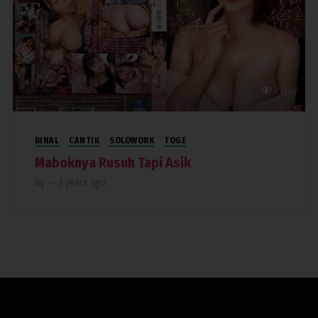
7,731
BINAL
CANTIK
SOLOWORK
TOGE
Maboknya Rusuh Tapi Asik
By
—
3 years ago