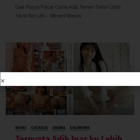
Gak Punya Pacar Cuma Ada Temen Seksi Udah
Sikat Aja Lah – Minami Maeta
6,786
BOHAI
CUCKOLD
DRAMA
SOLOWORK
Ternyata Adik Ipar ku Lebih