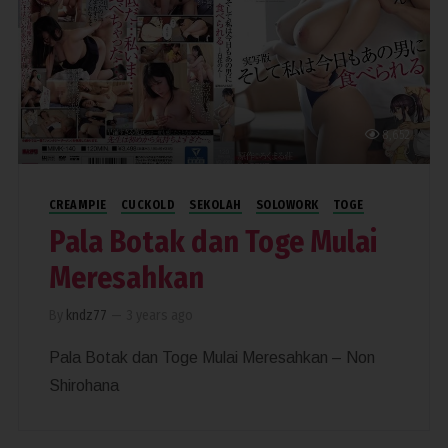
8,652
CREAMPIE
CUCKOLD
SEKOLAH
SOLOWORK
TOGE
Pala Botak dan Toge Mulai
Meresahkan
By
kndz77
—
3 years ago
Pala Botak dan Toge Mulai Meresahkan – Non
Shirohana