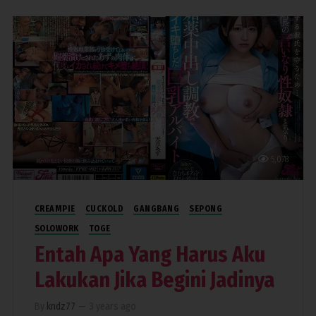
5,078
CREAMPIE
CUCKOLD
GANGBANG
SEPONG
SOLOWORK
TOGE
Entah Apa Yang Harus Aku
Lakukan Jika Begini Jadinya
By
kndz77
—
3 years ago