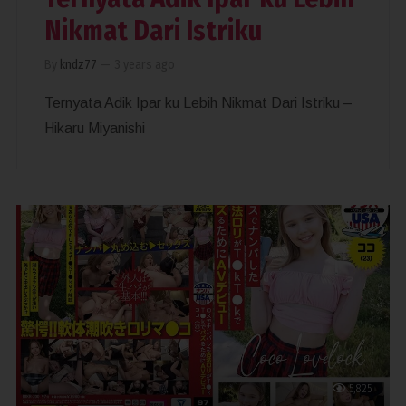
Nikmat Dari Istriku
By
kndz77
—
3 years ago
Ternyata Adik Ipar ku Lebih Nikmat Dari Istriku –
Hikaru Miyanishi
5,825