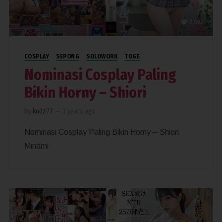
3,693
COSPLAY
SEPONG
SOLOWORK
TOGE
Nominasi Cosplay Paling
Bikin Horny – Shiori
By
kndz77
—
3 years ago
Nominasi Cosplay Paling Bikin Horny – Shiori
Minami