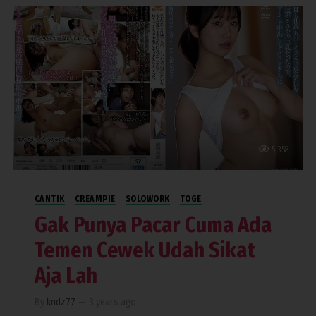
5,358
CANTIK
CREAMPIE
SOLOWORK
TOGE
Gak Punya Pacar Cuma Ada
Temen Cewek Udah Sikat
Aja Lah
By
kndz77
—
3 years ago