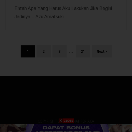
Entah Apa Yang Harus Aku Lakukan Jika Begini
Jadinya – Azu Amatsuki
…
1
2
3
21
Next ›
COPYRIGHT 2019. RUMAHPERJAKA