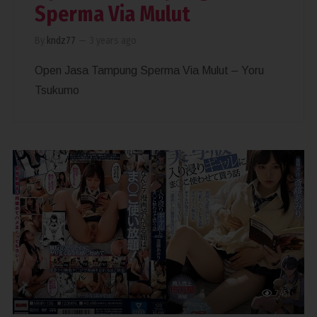
Sperma Via Mulut
By
kndz77
—
3 years ago
Open Jasa Tampung Sperma Via Mulut – Yoru
Tsukumo
7,451