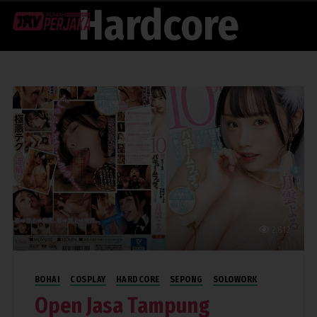
Hardcore
Menu
2,812
BOHAI
COSPLAY
HARDCORE
SEPONG
SOLOWORK
Open Jasa Tampung