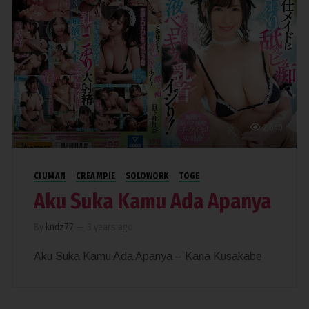
2,640
CIUMAN
CREAMPIE
SOLOWORK
TOGE
Aku Suka Kamu Ada Apanya
By
kndz77
—
3 years ago
Aku Suka Kamu Ada Apanya – Kana Kusakabe