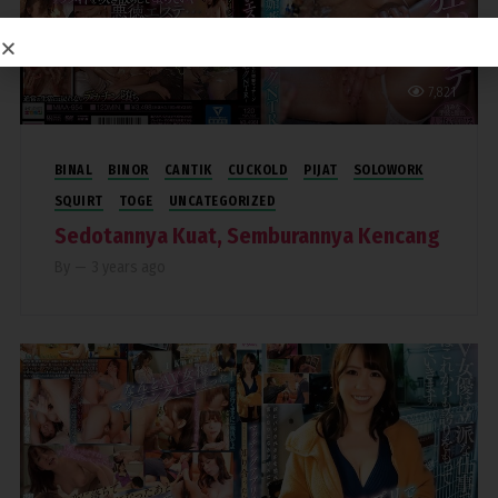
7,821
BINAL
BINOR
CANTIK
CUCKOLD
PIJAT
SOLOWORK
SQUIRT
TOGE
UNCATEGORIZED
Sedotannya Kuat, Semburannya Kencang
By
—
3 years ago