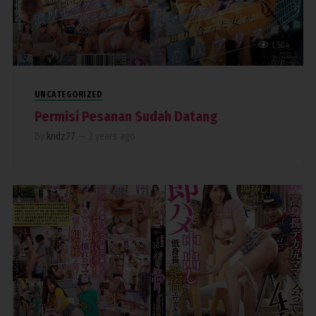
1,504
UNCATEGORIZED
Permisi Pesanan Sudah Datang
By
kndz77
—
2 years ago