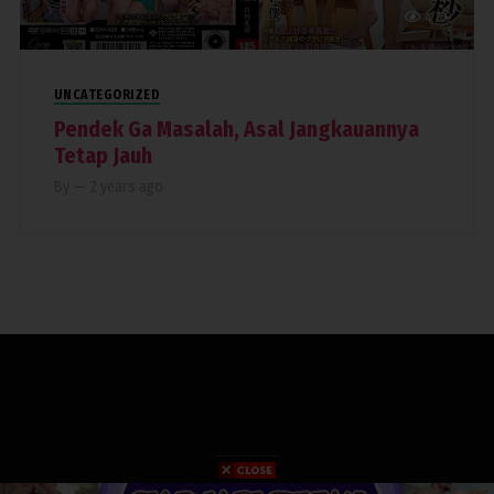
4,759
UNCATEGORIZED
Pendek Ga Masalah, Asal Jangkauannya
Tetap Jauh
By
—
2 years ago