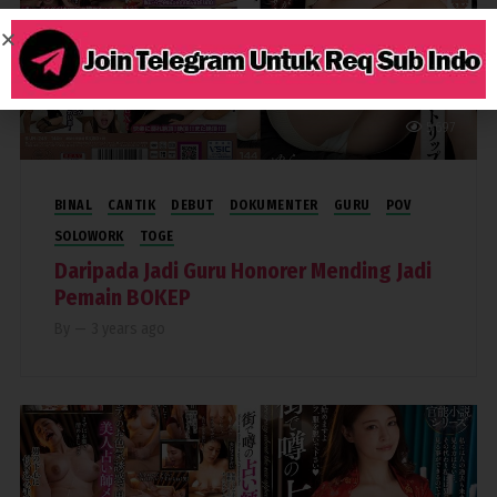
5,697
BINAL
CANTIK
DEBUT
DOKUMENTER
GURU
POV
SOLOWORK
TOGE
Daripada Jadi Guru Honorer Mending Jadi
Pemain BOKEP
By
—
3 years ago