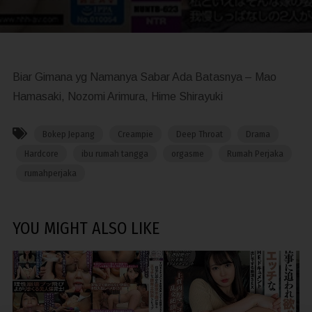
Biar Gimana yg Namanya Sabar Ada Batasnya – Mao
Hamasaki, Nozomi Arimura, Hime Shirayuki
Bokep Jepang
Creampie
Deep Throat
Drama
Hardcore
ibu rumah tangga
orgasme
Rumah Perjaka
rumahperjaka
YOU MIGHT ALSO LIKE