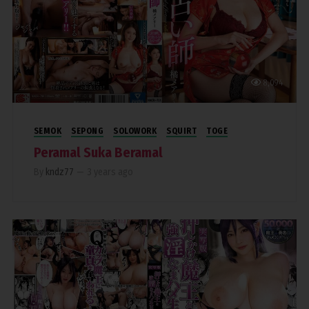
8,094
SEMOK
SEPONG
SOLOWORK
SQUIRT
TOGE
Peramal Suka Beramal
By
kndz77
—
3 years ago