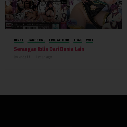
3,216
BINAL
HARDCORE
LIVE ACTION
TOGE
WOT
Serangan Iblis Dari Dunia Lain
By
kndz77
—
1 year ago